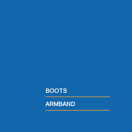
1997-1998
2003-2004
2007-2008
2008-2009
2009-2010
2010-2011
2011-2012
2012-2013
2013-2014
2014-2015
2016-2017
2017-2018
2018-2019
2019-2020
2020-2021
2021-2022
2022-2023
2023-2024
2024-2025
BOOTS
ARMBAND