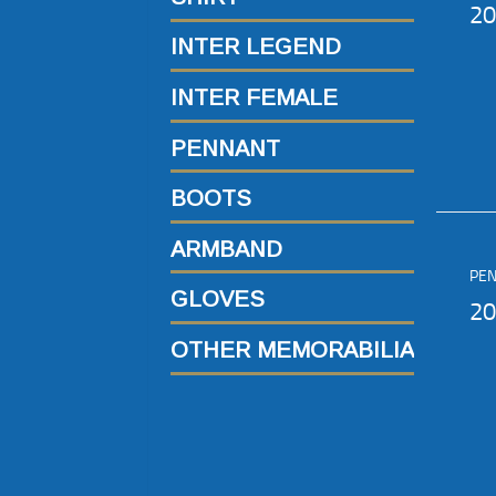
20
INTER LEGEND
INTER FEMALE
PENNANT
BOOTS
ARMBAND
PE
GLOVES
20
OTHER MEMORABILIA
Zanetti
Handanovic
Julio Cesar
Samir Handanovic